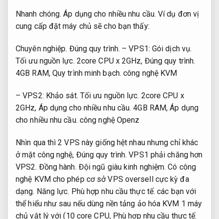
Nhanh chóng.
Áp dụng cho nhiều nhu cầu.
Ví dụ đơn vị
cung cấp đặt máy chủ sẽ cho bạn thấy:
Chuyên nghiệp.
Đúng quy trình.
– VPS1:
Gói dịch vụ.
Tối ưu nguồn lực.
2core CPU x 2GHz,
Đúng quy trình.
4GB RAM,
Quy trình minh bạch.
công nghệ KVM
– VPS2:
Khảo sát.
Tối ưu nguồn lực.
2core CPU x
2GHz,
Áp dụng cho nhiều nhu cầu.
4GB RAM,
Áp dụng
cho nhiều nhu cầu.
công nghệ Openz
Nhìn qua thì 2 VPS này giống hệt nhau nhưng chỉ khác
ở mặt công nghệ,
Đúng quy trình.
VPS1 phải chăng hơn
VPS2.
Đồng hành.
Đội ngũ giàu kinh nghiệm.
Có công
nghệ KVM cho phép cơ sở VPS oversell cực kỳ đa
dạng.
Năng lực.
Phù hợp nhu cầu thực tế.
các bạn với
thể hiểu như sau nếu dùng nền tảng ảo hóa KVM 1 máy
chủ vật lý với (10 core CPU,
Phù hợp nhu cầu thực tế.