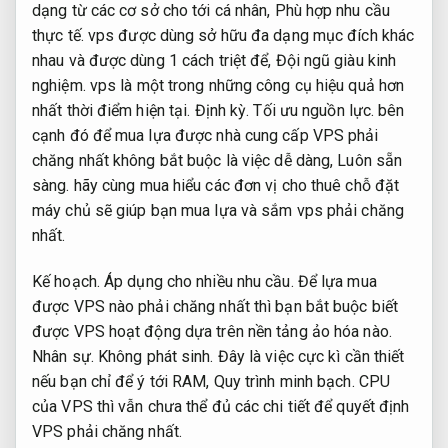
dạng từ các cơ sở cho tới cá nhân,
Phù hợp nhu cầu
thực tế.
vps được dùng sở hữu đa dạng mục đích khác
nhau và được dùng 1 cách triệt để,
Đội ngũ giàu kinh
nghiệm.
vps là một trong những công cụ hiệu quả hơn
nhất thời điểm hiện tại.
Định kỳ.
Tối ưu nguồn lực.
bên
cạnh đó để mua lựa được nhà cung cấp VPS phải
chăng nhất không bắt buộc là việc dễ dàng,
Luôn sẵn
sàng.
hãy cùng mua hiểu các đơn vị cho thuê chỗ đặt
máy chủ sẽ giúp bạn mua lựa và sắm vps phải chăng
nhất.
Kế hoạch.
Áp dụng cho nhiều nhu cầu.
Để lựa mua
được VPS nào phải chăng nhất thì bạn bắt buộc biết
được VPS hoạt động dựa trên nền tảng ảo hóa nào.
Nhân sự.
Không phát sinh.
Đây là việc cực kì cần thiết
nếu bạn chỉ để ý tới RAM,
Quy trình minh bạch.
CPU
của VPS thì vẫn chưa thể đủ các chi tiết để quyết định
VPS phải chăng nhất.