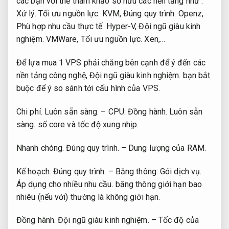
các bạn với thể tham khảo sở hữu các nền tảng như :
Xử lý.
Tối ưu nguồn lực.
KVM,
Đúng quy trình.
Openz,
Phù hợp nhu cầu thực tế.
Hyper-V,
Đội ngũ giàu kinh
nghiệm.
VMWare,
Tối ưu nguồn lực.
Xen,…
Để lựa mua 1 VPS phải chăng bên cạnh để ý đến các
nền tảng công nghệ,
Đội ngũ giàu kinh nghiệm.
bạn bắt
buộc để ý so sánh tới cấu hình của VPS.
Chi phí.
Luôn sẵn sàng.
– CPU:
Đồng hành.
Luôn sẵn
sàng.
số core và tốc độ xung nhịp.
Nhanh chóng.
Đúng quy trình.
– Dung lượng của RAM.
Kế hoạch.
Đúng quy trình.
– Băng thông:
Gói dịch vụ.
Áp dụng cho nhiều nhu cầu.
băng thông giới hạn bao
nhiêu (nếu với) thường là không giới hạn.
Đồng hành.
Đội ngũ giàu kinh nghiệm.
– Tốc độ của