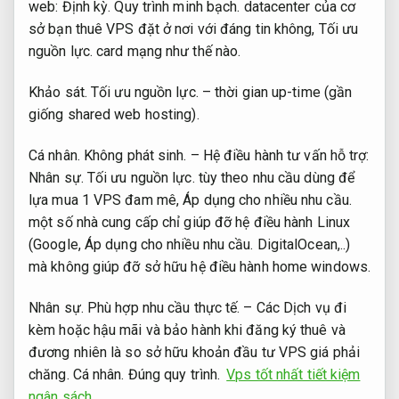
web:
Định kỳ.
Quy trình minh bạch.
datacenter của cơ
sở bạn thuê VPS đặt ở nơi với đáng tin không,
Tối ưu
nguồn lực.
card mạng như thế nào.
Khảo sát.
Tối ưu nguồn lực.
– thời gian up-time (gần
giống shared web hosting).
Cá nhân.
Không phát sinh.
– Hệ điều hành tư vấn hỗ trợ:
Nhân sự.
Tối ưu nguồn lực.
tùy theo nhu cầu dùng để
lựa mua 1 VPS đam mê,
Áp dụng cho nhiều nhu cầu.
một số nhà cung cấp chỉ giúp đỡ hệ điều hành Linux
(Google,
Áp dụng cho nhiều nhu cầu.
DigitalOcean,..)
mà không giúp đỡ sở hữu hệ điều hành home windows.
Nhân sự.
Phù hợp nhu cầu thực tế.
– Các Dịch vụ đi
kèm hoặc hậu mãi và bảo hành khi đăng ký thuê và
đương nhiên là so sở hữu khoản đầu tư VPS giá phải
chăng.
Cá nhân.
Đúng quy trình.
Vps tốt nhất tiết kiệm
ngân sách