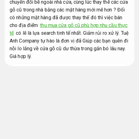
chuyển đổi bề ngoài nhà cửa, cùng lúc thay thế các cửa
gỗ cũ trong nhà bằng các mặt hàng mới mẽ hơn ? Đối
có những mặt hàng đã được thay thế đó thì việc bán
cho địa điểm
thu mua cửa gỗ cũ phù hợp nhu cầu thực
tế
có lẽ là lựa search tinh tế nhất.
Giảm rủi ro xử lý.
Tuệ
Anh Company tự hào là đơn vị đã Giúp các bạn quên đi
nỗi lo lắng về cửa gỗ cũ dư thừa trong gắn bó lâu nay.
Giá hợp lý.
Thu mua đồ gỗ cũ giá cao nhanh chóng báo
giá rõ ràng
Phải biết gì khi search đơn vị thu chọn?
Dễ mở rộng.
Các vấn đề phát sinh khi search nơi thu chọn
cửa gỗ cũ
Giá hợp lý.
Ngân sách.