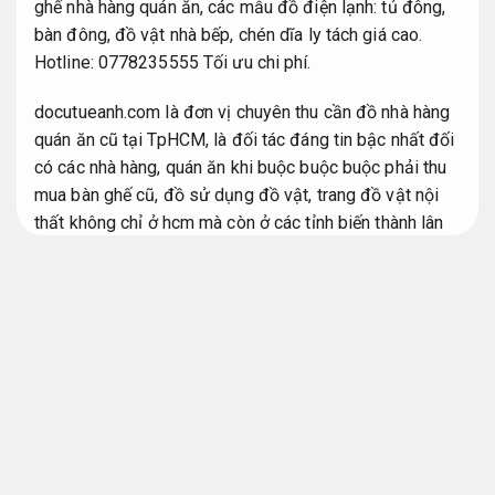
ghế nhà hàng quán ăn, các mẫu đồ điện lạnh: tủ đông,
bàn đông, đồ vật nhà bếp, chén dĩa ly tách giá cao.
Hotline: 0778235555
Tối ưu chi phí.
docutueanh.com là đơn vị chuyên thu cần đồ nhà hàng
quán ăn cũ tại TpHCM, là đối tác đáng tin bậc nhất đối
có các nhà hàng, quán ăn khi buộc buộc buộc phải thu
mua bàn ghế cũ, đồ sử dụng đồ vật, trang đồ vật nội
thất không chỉ ở hcm mà còn ở các tỉnh biến thành lân
cận.
Tối ưu nguồn lực.
Thu cần bàn ghế quán ăn đáng tin giá
cao tại công ty
Hỗ trợ kịp thời.
Thu cần bàn ghế cũ giá cao
Cam kết.
Chuyên thu cần bàn ghế cũ giá cao nhất khu vực
TP.HCM, chúng tôi thu cần đồ cũ tại công ty theo gói,