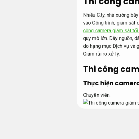
Thi công cam
Nhiều C.ty, nhà xưởng bâ
vào Công trình, giám sát
công camera giám sát tối 
quy mô lớn. Dây nguồn, d
do hạng mục Dịch vụ và g
Giảm rủi ro xử lý.
Thi công cam
Thực hiện camer
Chuyên viên.
Chúng tôi,Chính Nhân, là C
hướng triển khai giám sát 
camera an ninh,
Phù hợp n