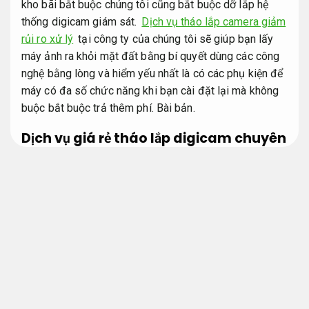
kho bãi bắt buộc chúng tôi cũng bắt buộc dỡ lắp hệ
thống digicam giám sát.
Dịch vụ tháo lắp camera giảm
rủi ro xử lý
tại công ty của chúng tôi sẽ giúp bạn lấy
máy ảnh ra khỏi mặt đất bằng bí quyết dùng các công
nghệ bằng lòng và hiểm yếu nhất là có các phụ kiện để
máy có đa số chức năng khi bạn cài đặt lại mà không
buộc bắt buộc trả thêm phí.
Bài bản.
Dịch vụ giá rẻ tháo lắp digicam chuyên
lắp đặt di dời digicam quan sát
Phù
hợp nhu cầu thực tế.
Hạng mục Dịch vụ tháo lắp digicam
Bài bản.
Cam kết.