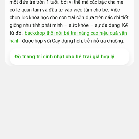
một đứa trẻ tròn 1 tuổi. bởi vì thế mà các bậc cha mẹ
có lẽ quan tâm và đầu tư vào việc tắm cho bé. Việc
chọn lọc khóa học cho con trai cần dựa trên các chi tiết
giống như tính phát minh – sức khỏe – sự đa dạng. Kể
từ đó,
backdrop thôi nôi bé trai nâng cao hiệu quả vận
hành
được hợp với Gây dựng hơn, trẻ nhỏ ưa chuộng.
Đồ trang trí sinh nhật cho bé trai giá hợp lý
Báo giá rõ ràng.
Backdrop thôi nôi bé trai ấn tượng
khiến bé cực thích
Xử lý nhanh.
Backdrop thôi nôi bé trai
Năng lực.